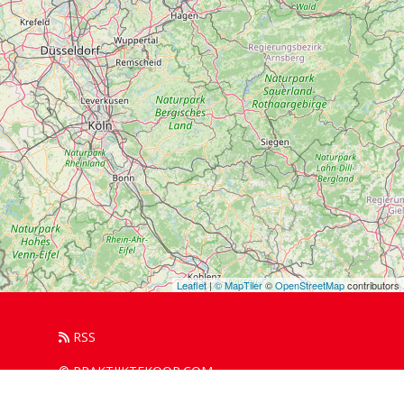
Leaflet
|
© MapTiler
©
OpenStreetMap
contributors
RSS
© PRAKTIJKTEKOOP.COM