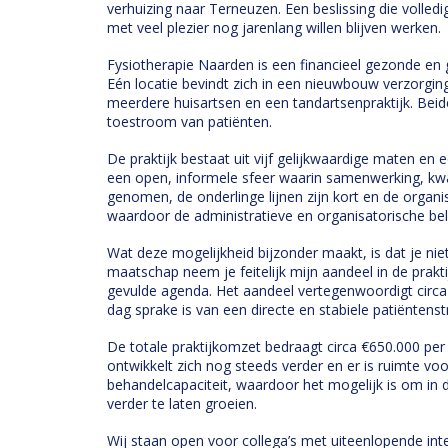
verhuizing naar Terneuzen. Een beslissing die volledig
met veel plezier nog jarenlang willen blijven werken.
Fysiotherapie Naarden is een financieel gezonde en 
Eén locatie bevindt zich in een nieuwbouw verzorg
meerdere huisartsen en een tandartsenpraktijk. Beide
toestroom van patiënten.
De praktijk bestaat uit vijf gelijkwaardige maten e
een open, informele sfeer waarin samenwerking, kwal
genomen, de onderlinge lijnen zijn kort en de organis
waardoor de administratieve en organisatorische bela
Wat deze mogelijkheid bijzonder maakt, is dat je nie
maatschap neem je feitelijk mijn aandeel in de prakt
gevulde agenda. Het aandeel vertegenwoordigt circa 
dag sprake is van een directe en stabiele patiëntens
De totale praktijkomzet bedraagt circa €650.000 per j
ontwikkelt zich nog steeds verder en er is ruimte voo
behandelcapaciteit, waardoor het mogelijk is om in
verder te laten groeien.
Wij staan open voor collega’s met uiteenlopende inter