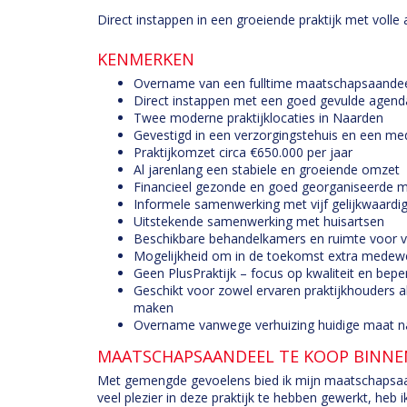
Direct instappen in een groeiende praktijk met voll
KENMERKEN
Overname van een fulltime maatschapsaandee
Direct instappen met een goed gevulde agend
Twee moderne praktijklocaties in Naarden
Gevestigd in een verzorgingstehuis en een me
Praktijkomzet circa €650.000 per jaar
Al jarenlang een stabiele en groeiende omzet
Financieel gezonde en goed georganiseerde 
Informele samenwerking met vijf gelijkwaard
Uitstekende samenwerking met huisartsen
Beschikbare behandelkamers en ruimte voor v
Mogelijkheid om in de toekomst extra medew
Geen PlusPraktijk – focus op kwaliteit en bepe
Geschikt voor zowel ervaren praktijkhouders a
maken
Overname vanwege verhuizing huidige maat n
MAATSCHAPSAANDEEL TE KOOP BINNE
Met gemengde gevoelens bied ik mijn maatschapsaa
veel plezier in deze praktijk te hebben gewerkt, heb