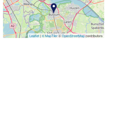
Leaflet
|
© MapTiler
©
OpenStreetMap
contributors