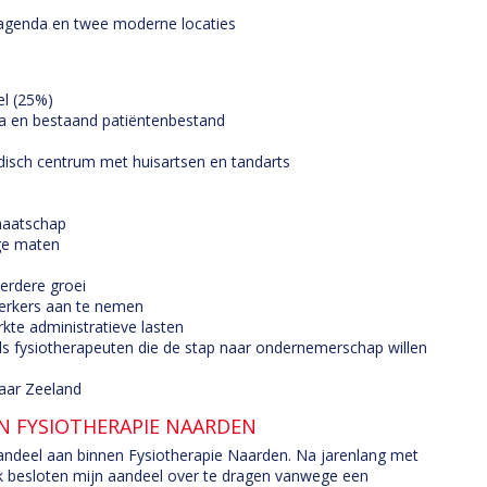
e agenda en twee moderne locaties
l (25%)
a en bestaand patiëntenbestand
disch centrum met huisartsen en tandarts
maatschap
ige maten
erdere groei
erkers aan te nemen
rkte administratieve lasten
ls fysiotherapeuten die de stap naar ondernemerschap willen
aar Zeeland
N FYSIOTHERAPIE NAARDEN
ndeel aan binnen Fysiotherapie Naarden. Na jarenlang met
 ik besloten mijn aandeel over te dragen vanwege een