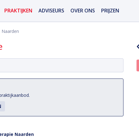
PRAKTIJKEN
ADVISEURS
OVER ONS
PRIJZEN
e Naarden
e
praktijkaanbod.
herapie Naarden