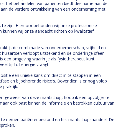
Naast het behandelen van patiënten biedt deelname aan de
aan de verdere ontwikkeling van een onderneming met
 te zijn. Hierdoor behouden wij onze professionele
n kunnen wij onze aandacht richten op kwalitatief
praktijk de combinatie van ondernemerschap, vrijheid en
 huisartsen verloopt uitstekend en de onderlinge sfeer
 is een omgeving waarin je als fysiotherapeut kunt
el tijd of energie vraagt.
sitie een unieke kans om direct in te stappen in een
tfase en bijbehorende risico’s. Bovendien is er nog volop
praktijk.
 ben geweest van deze maatschap, hoop ik een opvolger te
, maar ook past binnen de informele en betrokken cultuur van
r te nemen patiëntenbestand en het maatschapsaandeel. De
sproken.