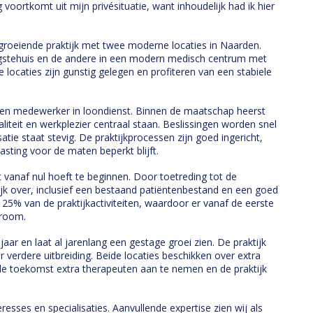
 voortkomt uit mijn privésituatie, want inhoudelijk had ik hier
groeiende praktijk met twee moderne locaties in Naarden.
ingstehuis en de andere in een modern medisch centrum met
 locaties zijn gunstig gelegen en profiteren van een stabiele
n een medewerker in loondienst. Binnen de maatschap heerst
iteit en werkplezier centraal staan. Beslissingen worden snel
atie staat stevig. De praktijkprocessen zijn goed ingericht,
sting voor de maten beperkt blijft.
t vanaf nul hoeft te beginnen. Door toetreding tot de
ijk over, inclusief een bestaand patiëntenbestand en een goed
25% van de praktijkactiviteiten, waardoor er vanaf de eerste
troom.
aar en laat al jarenlang een gestage groei zien. De praktijk
r verdere uitbreiding. Beide locaties beschikken over extra
 de toekomst extra therapeuten aan te nemen en de praktijk
esses en specialisaties. Aanvullende expertise zien wij als