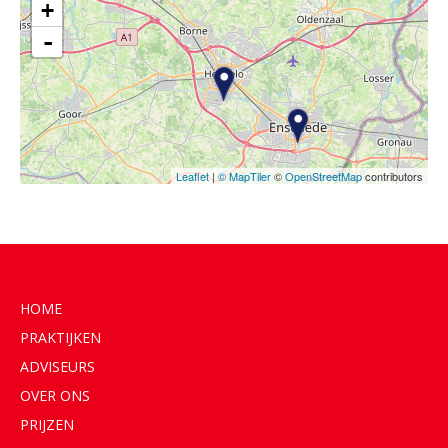
+
-
Leaflet
|
© MapTiler
©
OpenStreetMap
contributors
HOME
PRAKTIJKEN
ADVISEURS
OVER ONS
PRIJZEN