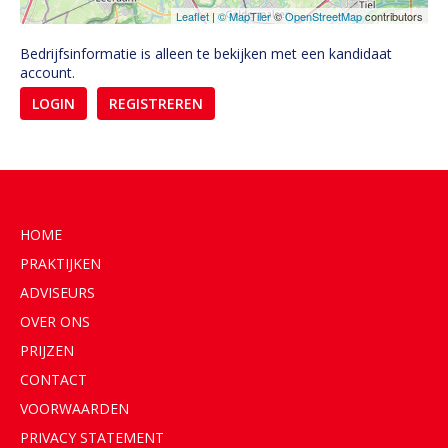
Leaflet
|
© MapTiler
©
OpenStreetMap
contributors
Bedrijfsinformatie is alleen te bekijken met een kandidaat
account.
LOGIN
REGISTREREN
HOME
PRAKTIJKEN
ADVISEURS
OVER ONS
PRIJZEN
CONTACT
VOORWAARDEN
PRIVACY STATEMENT