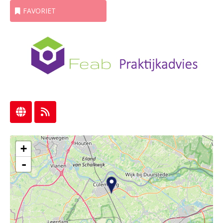
FAVORIET
+
-